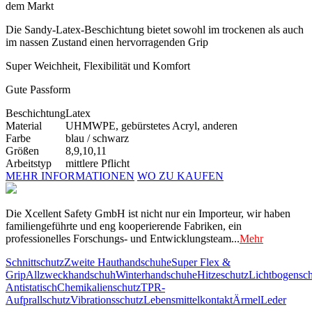
dem Markt
Die Sandy-Latex-Beschichtung bietet sowohl im trockenen als auch
im nassen Zustand einen hervorragenden Grip
Super Weichheit, Flexibilität und Komfort
Gute Passform
Beschichtung
Latex
Material
UHMWPE, gebürstetes Acryl, anderen
Farbe
blau / schwarz
Größen
8,9,10,11
Arbeitstyp
mittlere Pflicht
MEHR INFORMATIONEN
WO ZU KAUFEN
Die Xcellent Safety GmbH ist nicht nur ein Importeur, wir haben
familiengeführte und eng kooperierende Fabriken, ein
professionelles Forschungs- und Entwicklungsteam...
Mehr
Schnittschutz
Zweite Hauthandschuhe
Super Flex &
Grip
Allzweckhandschuh
Winterhandschuhe
Hitzeschutz
Lichtbogensch
Antistatisch
Chemikalienschutz
TPR-
Aufprallschutz
Vibrationsschutz
Lebensmittelkontakt
Ärmel
Leder