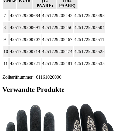
Größe
PAAR
(12
(144
PAARE)
PAARE)
7
4251729200684
4251729205443
4251729205498
8
4251729200691
4251729205450
4251729205504
9
4251729200707
4251729205467
4251729205511
10
4251729200714
4251729205474
4251729205528
11
4251729200721
4251729205481
4251729205535
Zolltarifnummer:
61161020000
Verwandte Produkte