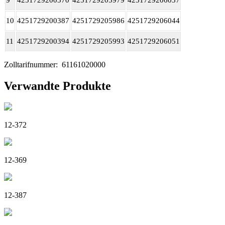
10
4251729200387
4251729205986
4251729206044
11
4251729200394
4251729205993
4251729206051
Zolltarifnummer:
61161020000
Verwandte Produkte
12-372
12-369
12-387