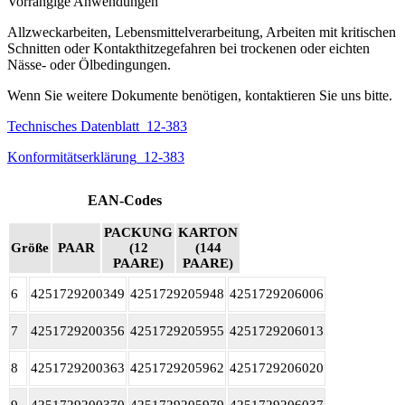
Vorrangige Anwendungen
Allzweckarbeiten, Lebensmittelverarbeitung, Arbeiten mit kritischen
Schnitten oder Kontakthitzegefahren bei trockenen oder eichten
Nässe- oder Ölbedingungen.
Wenn Sie weitere Dokumente benötigen, kontaktieren Sie uns bitte.
Technisches Datenblatt_12-383
Konformitätserklärung_12-383
EAN-Codes
PACKUNG
KARTON
Größe
PAAR
(12
(144
PAARE)
PAARE)
6
4251729200349
4251729205948
4251729206006
7
4251729200356
4251729205955
4251729206013
8
4251729200363
4251729205962
4251729206020
9
4251729200370
4251729205979
4251729206037