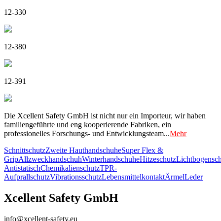
12-330
12-380
12-391
Die Xcellent Safety GmbH ist nicht nur ein Importeur, wir haben
familiengeführte und eng kooperierende Fabriken, ein
professionelles Forschungs- und Entwicklungsteam...
Mehr
Schnittschutz
Zweite Hauthandschuhe
Super Flex &
Grip
Allzweckhandschuh
Winterhandschuhe
Hitzeschutz
Lichtbogensch
Antistatisch
Chemikalienschutz
TPR-
Aufprallschutz
Vibrationsschutz
Lebensmittelkontakt
Ärmel
Leder
Xcellent Safety GmbH
info@xcellent-safety.eu